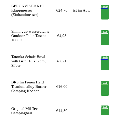
BERGKVIST® K19
Link
Klappmesser
€24,78
ist im Auto
(Einhandmesser)
Shiningup wasserdichte
Link
Outdoor Taille Tasche
€4,98
1000D
Tatonka Schale Bowl
Link
with Grip, 18 x 5 cm,
€7,21
Silber
BRS Im Freien Herd
Link
Titanium alloy Burner
€16,00
Camping Kocher
Link
Original Mil-Tec
€14,80
Campingbeil