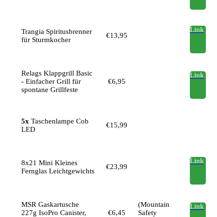
Link
Trangia Spiritusbrenner
€13,95
für Sturmkocher
Relags Klappgrill Basic
Link
- Einfacher Grill für
€6,95
spontane Grillfeste
5x
Taschenlampe Cob
€15,99
LED
Link
8x21 Mini Kleines
€23,99
Fernglas Leichtgewichts
MSR Gaskartusche
(Mountain
Link
227g IsoPro Canister,
€6,45
Safety