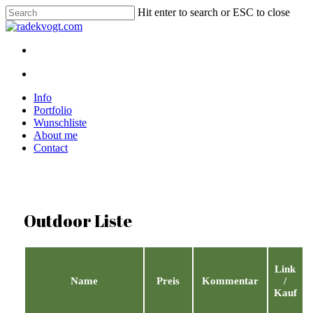
Skip
Hit enter to search or ESC to close
to
Close
main
Search
content
twitter
youtube
instagram
discord
twitch
search
Menu
search
Menu
Info
Portfolio
Wunschliste
About me
Contact
Outdoor Liste
Link
Name
Preis
Kommentar
/
Kauf