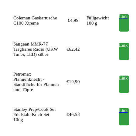
Link
Coleman Gaskartusche
Füllgewicht
€4,99
C100 Xtreme
100 g
Sangean MMR-77
Link
Tragbares Radio (UKW
€62,42
Tuner, LED) silber
Petromax
Link
Pfannenknecht -
€19,90
Standfläche für Pfannen
und Töpfe
Stanley Prep/Cook Set
Link
Edelstahl Koch Set
€46,58
10tlg