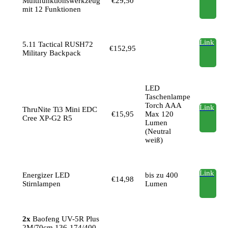
Multifunktionswerkzeug
€29,50
mit 12 Funktionen
Link
5.11 Tactical RUSH72
€152,95
Military Backpack
LED
Taschenlampe
Torch AAA
Link
ThruNite Ti3 Mini EDC
€15,95
Max 120
Cree XP-G2 R5
Lumen
(Neutral
weiß)
Link
Energizer LED
bis zu 400
€14,98
Stirnlampen
Lumen
2x
Baofeng UV-5R Plus
2M/70cm 136-174/400-