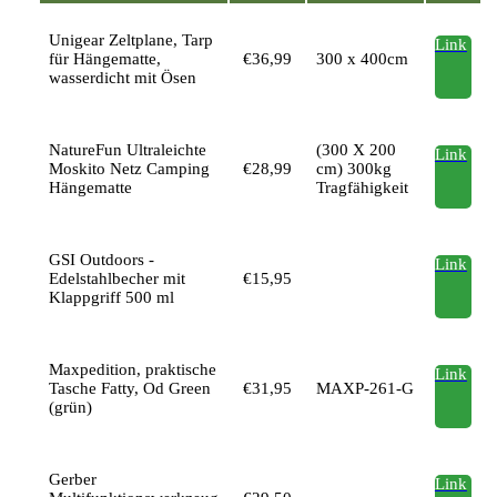
Unigear Zeltplane, Tarp
Link
für Hängematte,
€36,99
300 x 400cm
wasserdicht mit Ösen
NatureFun Ultraleichte
(300 X 200
Link
Moskito Netz Camping
€28,99
cm) 300kg
Hängematte
Tragfähigkeit
GSI Outdoors -
Link
Edelstahlbecher mit
€15,95
Klappgriff 500 ml
Maxpedition, praktische
Link
Tasche Fatty, Od Green
€31,95
MAXP-261-G
(grün)
Gerber
Link